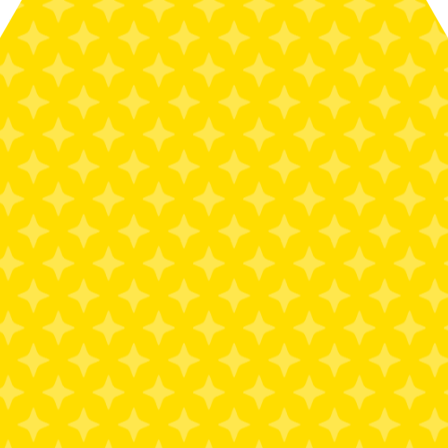
っず＆りんく
MORE