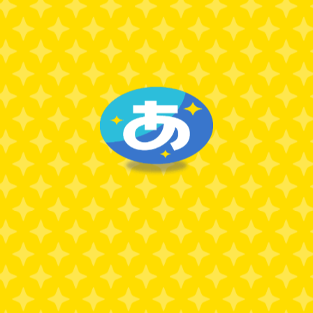
SNS
ぬえす