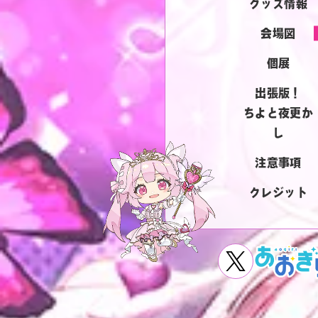
グッズ情報
会場図
個展
出張版！
ちよと夜更か
し
注意事項
クレジット