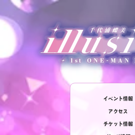
+
+
+
−
−
−
イベント情報
アクセス
チケット情報