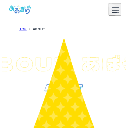
TOP
ABOUT
BOUT
あば
ABOUT