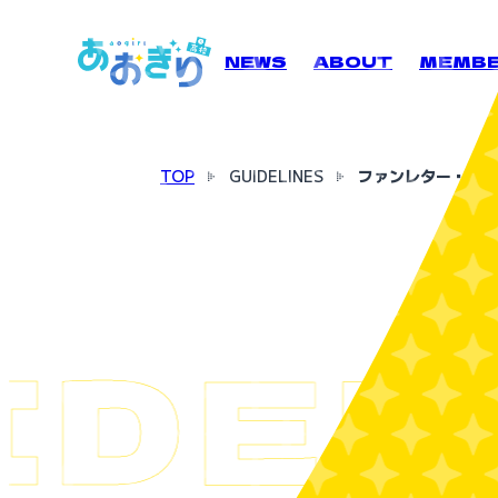
NEWS
ABOUT
MEMB
TOP
GUIDELINES
ファンレター・プレ
IDEL