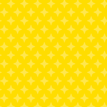
ERS
EVENTS
GOODS /
PROMOTION
LINKS
にゅー